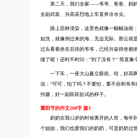
第二天，我们全家——爷爷、爸爸、妈
全副武装、兴高采烈地上车直奔冷水尖。
路上层林浸染，这景色就像一幅幅油画
如洗，就像倒过来的海，无边无际。那云就
过头看着坐在后排的爷爷，已经兴奋得坐都
缝了呢！还时不时问：“到了没有？” 简直像
一下车，一座大山矗立眼前。哇，好高
说：“可可，怕了吗？不要怕，要不你和爷爷
抖腿，好一副跃跃欲试的样子。
重阳节的作文200字 篇3
奶奶在我12岁的时候离开的人世，每年
个姐姐，我们也爱我们的奶奶，可是奶奶过