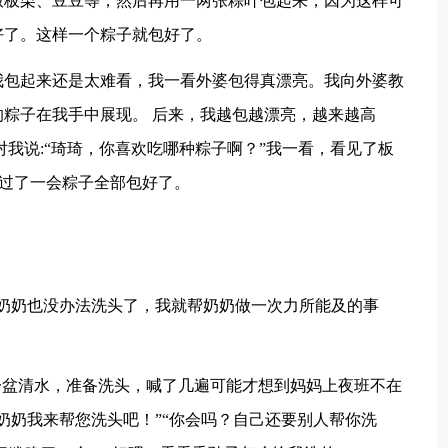
放板栗、豆豆等，然后再用一两张粽叶包起来，因为这样可
好了。这样一个粽子就包好了。
我包起来还是太难看，我一看外婆包得真漂亮。我向外婆教
粽子在我手中展现。 后来，我越包越漂亮，越来越高
对我说:“琦琦，你喜欢吃哪种粽子啊？”我一看，看见了板
回答。过了一会粽子全部包好了。
奶奶也没办法洗头了，我就帮奶奶做一次力所能及的事
一盆清水，准备洗头，喊了几遍可能才想到妈妈上夜班不在
奶奶我来帮您洗头吧！”“你会吗？自己还要别人帮你洗