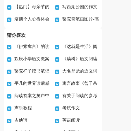
【热门】母亲节的
写西湖公园的作文
篇
字
句式
培训个人心得体会
骆驼简笔画图片-高
作文300字三篇
（精选62篇）
范文3篇
大的骆驼
猜你喜欢
《伊索寓言》的读
《这就是生活》阅
欢庆小学语文教案
《读树》语文阅读
后心得
读答案精选
骆驼祥子读书笔记
大名鼎鼎的近义词
及答案
平凡的世界读后感
寓言故事《曾子杀
400字（通用44篇）
是什么
阅读答案之笑声中
有关于阅读的参考
范文4篇
猪》读后感
声乐教程
考试作文
的雅俗之辨
答案
吉他谱
英语阅读