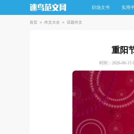
职场文书
实用
首页
作文大全
话题作文
>
>
重阳节
时间：2026-06-15 0