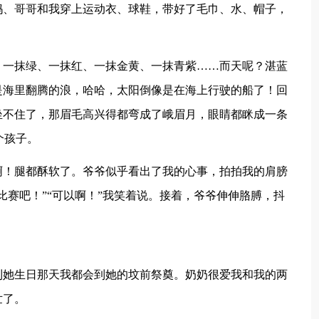
妈、哥哥和我穿上运动衣、球鞋，带好了毛巾、水、帽子，
：一抹绿、一抹红、一抹金黄、一抹青紫……而天呢？湛蓝
是海里翻腾的浪，哈哈，太阳倒像是在海上行驶的船了！回
坐不住了，那眉毛高兴得都弯成了峨眉月，眼睛都眯成一条
个孩子。
啊！腿都酥软了。爷爷似乎看出了我的心事，拍拍我的肩膀
比赛吧！”“可以啊！”我笑着说。接着，爷爷伸伸胳膊，抖
到她生日那天我都会到她的坟前祭奠。奶奶很爱我和我的两
世了。