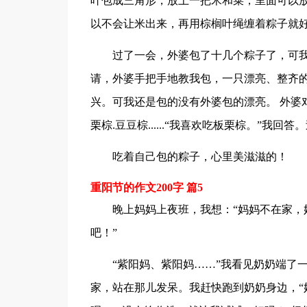
叶包成三角形，放上一把米和菜，里面可以
以不会让米出来，再用棕榈叶绳缠着粽子就
过了一会，外婆包了十几个粽子了，可
请，外婆手把手地教我包，一只漂亮、整齐的
兴。可我还是包的没有外婆包的漂亮。 外婆
栗棕.豆豆棕......“我喜欢吃板栗棕。”我
吃着自己包的粽子，心里美滋滋的！
重阳节的作文200字 篇5
晚上妈妈上夜班，我想：“妈妈不在家，
吧！”
“紫阳妈、紫阳妈……”我看见奶奶端了
家，站在那儿发呆。我赶快跑到奶奶身边，“