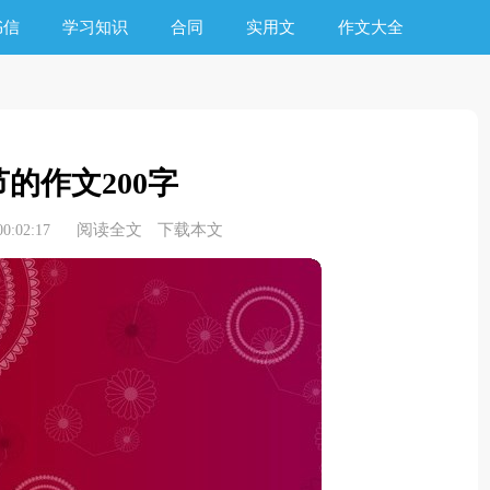
书信
学习知识
合同
实用文
作文大全
的作文200字
阅读全文
下载本文
0:02:17