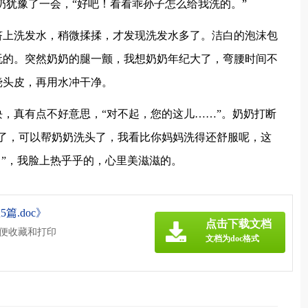
奶犹豫了一会，“好吧！看看乖孙子怎么给我洗的。”
挤上洗发水，稍微揉揉，才发现洗发水多了。洁白的泡沫包
玩的。突然奶奶的腿一颤，我想奶奶年纪大了，弯腰时间不
挠头皮，再用水冲干净。
，真有点不好意思，“对不起，您的这儿……”。奶奶打断
了，可以帮奶奶洗头了，我看比你妈妈洗得还舒服呢，这
！”，我脸上热乎乎的，心里美滋滋的。
篇.doc》
点击下载文档
方便收藏和打印
文档为doc格式