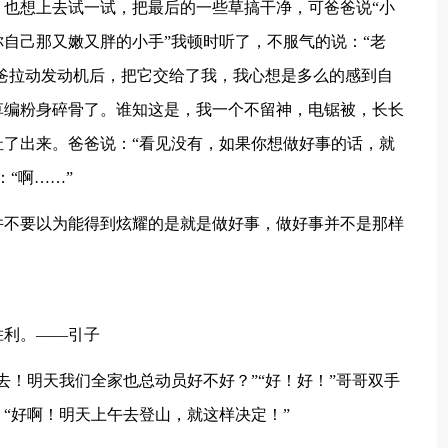
也想上去试一试，把最后的一些草搞干净，可爸爸说“小
自己那又嫩又胖的小手”我顿时听了，不服气的说：“老
爸爸拉动发动机后，把它交给了我，我心想是多么的感到自
草编粉身碎骨了。谁知这是，我一个不留神，电锯被，长长
了出来。爸爸说：“看见没有，如果你想做好事的话，就
“啊……”
并不要以为能得到炫耀的是就是做好事，做好事并不是那样
胜利。——引子
去！明天我们全家也总动员好不好？”“好！好！”哥哥双手
“好啊！明天上午去登山，就这样决定！”