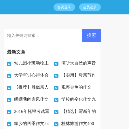
会员登录
会员注册
最新文章
幼儿园小班动物主
倾听大自然的声音
大学军训心得体会
【实用】母亲节作
题《有趣的小动物》教
初二作文
【推荐】胜似亲人
观察金鱼的作文
(2篇)
文400字汇编九篇
案
晒晒我的家风作文
学校的变化作文九
作文八篇
400字小学
2016年托福考试写
【精选】写新年的
3篇
篇
家乡的四季作文24
桂林旅游作文400
作进考场前必背的加分
作文6篇