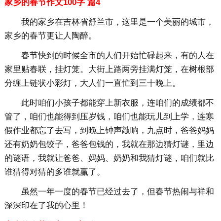
家乡的春节作文100字 篇4
我的家乡在吉林省舒兰市，这里是一个美丽的城市，
家乡的春节更让人陶醉。
春节快到的时候全市的人们开始忙碌起来，有的人在
家里贴春联，挂灯笼。大街上路两旁挂满灯笼，在树根部
分缠上链状小彩灯，大人们一直忙到三十晚上。
此时咱们小孩子都能穿上新衣服，连咱们的成绩都不
管了，咱们也能得到压岁钱，咱们也能玩儿到上学，连寒
假作业都忘了去写，到晚上钟声敲响，九点时，爸爸妈妈
还有奶奶包饺子，爸爸包钱的，我就在那边猜灯谜，里边
的谜语，我就让爸爸、妈妈、奶奶和我猜灯谜，咱们就比
谁猜得对猜的多谁就赢了。
虽然一年一度的春节已经过去了，但春节热闹与祥和
深深印在了我的心里！