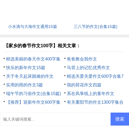
小水滴与大海作文通用15篇
三八节的作文(合集15篇)
【家乡的春节作文100字】相关文章：
精选美丽的春天作文400字集
爸爸教会我作文
合7篇
快乐的新年作文15篇
马背上的记忆优秀作文
关于冬天起床困难的作文
精选关爱关爱作文600字合集7
实用的雨的作文3篇
篇
我的荷花作文四篇
端午节的习俗作文(合集15篇)
系在风筝线上的童年作文
【推荐】迎新年作文600字集
有关重阳节的作文1300字集合
合八篇
五篇