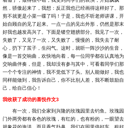
着做了，做得很不错，我受到同学们的表演，开始飘飘
然，骄傲起来了，我想：反正我也已经画得这样好了。那
剪不就更是小菜一碟了吗！于是，我也不听老师讲课，开
始自顾自的见了起来。一点一点的见出外形，仍然是那末
好我也越发高兴了。下面是镂空翅膀部分。我见了一次，
失败了，又见了一次，又失败了，慢慢的，我失去了耐
心，扔下了茧子，生闷气。这时，就听一阵沙沙的生音，
像是一首交响曲，欢快地向着，每一位同学都在认真地为
交响曲伴奏，但是，我却没有参与其中，可看着同学们那
一个个专注的神情，我不觉低下了头。别人能做好，我也
同样能做到，我告诉自己，你不比别人差，我不断鼓励自
己，给自己信心！
我收获了成功的喜悦作文3
有一次，我们全家到兴隆的玫瑰园里去钓鱼。玫瑰园
门外两旁都有各色的玫瑰，有红的，也有粉的，一眼望去
就象花的海洋，而且香气扑鼻。我们在园里停好车，租好