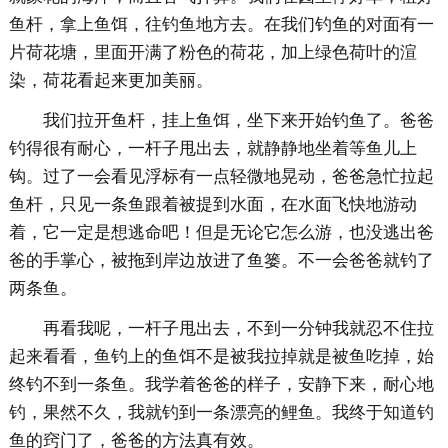
鱼杆，拿上鱼饵，往钓鱼地方去。在我们钓鱼的对面有一
片荷花塘，里面开满了粉色的荷花，加上绿色荷叶的渲
染，荷花看起来更加美丽。
我们拉开鱼杆，挂上鱼饵，坐下来开始钓鱼了。爸爸
钓得很有耐心，一杆子甩出去，就静静地坐着等鱼儿上
钩。过了一会看见浮标有一点轻微地晃动，爸爸急忙拉起
鱼杆，只见一条鱼跟着被提到水面，在水面飞快地游动
着，它一定是想逃命吧！但是无论它怎么游，也没逃出爸
爸的手掌心，被拖到岸边放进了鱼篓。不一会爸爸就钓了
两条鱼。
再看我呢，一杆子甩出去，不到一分钟我就忍不住拉
起来看看，鱼钓上的鱼饵不是被我拉掉就是被鱼吃掉，始
终钓不到一条鱼。我学着爸爸的样子，安静下来，耐心地
钓，果然不久，我就钓到一条漂亮的鲤鱼。我终于知道钓
鱼的窍门了，爸爸的方法真有效。