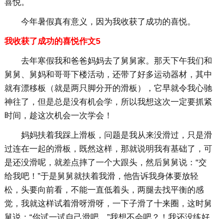
喜悦。
今年暑假真有意义，因为我收获了成功的喜悦。
我收获了成功的喜悦作文5
去年寒假我和爸爸妈妈去了舅舅家。那天下午我们和
舅舅、舅妈和哥哥下楼活动，还带了好多运动器材，其中
就有漂移板（就是两只脚分开的滑板），它早就令我心驰
神往了，但是总是没有机会学，所以我想这次一定要抓紧
时间，趁这次机会一次学会！
妈妈扶着我踩上滑板，问题是我从来没滑过，只是滑
过连在一起的滑板，既然这样，那就说明我有基础了，可
是还没滑呢，就差点摔了一个大跟头，然后舅舅说：“交
给我吧！”于是舅舅就扶着我滑，他告诉我身体要放轻
松，头要向前看，不能一直低着头，两腿去找平衡的感
觉，我就这样试着滑呀滑呀，一下子滑了十来圈，这时舅
舅说：“你试一试自己滑吧。”我想不会吧？！我还没练好