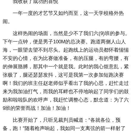
我收获了成功的喜悦
一年一度的才艺节又如约而至，这一天学校格外热
闹。
这样热闹的场面，当然是少不了我们六(9)班的参与。
下午一点钟，便是男子100M的总决赛。跑道两侧人山人
海，一眼望去望不到尽头。起跑线上的运动员都怀着惴惴
不安的心情，在为比赛做准备，有的压腿，有的弯腰，有
的伸展胳膊，那其中一个就是我。此时的我心烦意乱，紧
张极了，腿还瑟瑟发抖，这可是我第一次参加短跑决赛
啊！我们的班主任赵老师似乎看出了我的心思，赶忙走过
来为我加油打气，而我的耳畔也不停地响起了同学们的鼓
励和啦啦队的欢呼声，我赶忙调整心态，默念道：为了六
9班的荣誉而战！加油！加油！
比赛开始了，只听见裁判员喊道：“各就各位，预
备，跑！”随着枪声响起，我如同一支离弦的箭一样射了