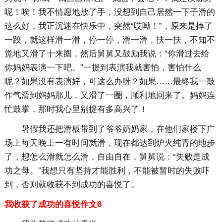
呢！唉！我不情愿地放了手，没想到自己居然一下子滑的
这么好，我正沉迷在快乐中，突然“哎呦！”，原来是摔了
一跤，就这样滑一滑，停一停，滑一滑，扶一扶，不知不
觉地又滑了十来圈，然后舅舅又鼓励我说：“你滑过去给
你妈妈表演一下吧。”一提到表演我就害怕，害怕什么
呢？如果没有表演好，可这么办呀？如果……最终我一鼓
作气滑到妈妈那儿，又滑了一圈，顺利地回来了。妈妈连
忙鼓掌，那时我心里别提有多高兴了！
暑假我还把滑板带到了爷爷奶奶家，在他们家楼下广
场上每天晚上一有时间就滑，现在都达到炉火纯青的地步
了，想怎么滑就怎么滑，自由自在，舅舅说：“失败是成
功之母。”我想只有坚持才能胜利，不能被暂时的失败吓
到，否则就收获不到成功的喜悦了。
我收获了成功的喜悦作文6