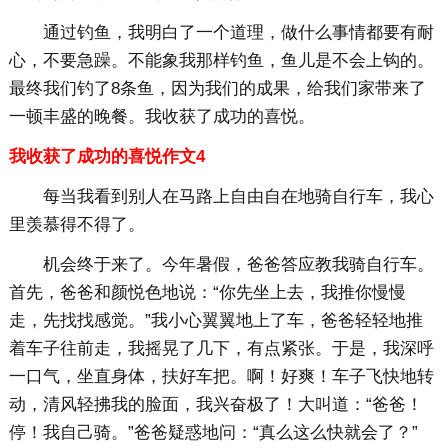
通过钓鱼，我明白了一个道理，做什么事情都要有耐
心，不要急躁。不能象我那样钓鱼，鱼儿是不会上钩的。
最终我们钓了8条鱼，因为我们的成果，给我们家带来了
一顿丰盛的晚餐。我收获了成功的喜悦。
我收获了成功的喜悦作文4
每当我看到别人在马路上自由自在地骑自行车，我心
里羡慕得不得了。
机会终于来了。今年暑假，爸爸答应教我骑自行车。
首先，爸爸和颜悦色地说：“你先坐上去，我推你慢慢
走，先找找感觉。”我小心翼翼地上了车，爸爸轻轻地推
着车子往前走，我摇晃了几下，有点紧张。于是，我深呼
一口气，坐直身体，扶好车把。啊！好爽！车子飞快地转
动，清风轻拂我的脸面，我兴奋极了！大叫道：“爸爸！
停！我自己骑。”爸爸疑惑地问：“真么这么快就会了？”