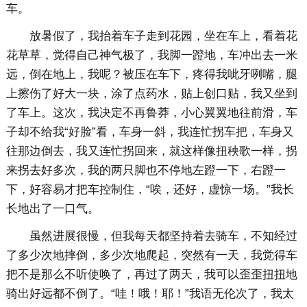
车。
放暑假了，我抬着车子走到花园，坐在车上，看着花
花草草，觉得自己神气极了，我脚一蹬地，车冲出去一米
远，倒在地上，我呢？被压在车下，疼得我呲牙咧嘴，腿
上擦伤了好大一块，涂了点药水，贴上创口贴，我又坐到
了车上。这次，我决定不再鲁莽，小心翼翼地往前滑，车
子却不给我“好脸”看，车身一斜，我连忙拐车把，车身又
往那边倒去，我又连忙拐回来，就这样像扭秧歌一样，拐
来拐去好多次，我的两只脚也不停地左蹬一下，右蹬一
下，好容易才把车控制住，“唉，还好，虚惊一场。”我长
长地出了一口气。
虽然进展很慢，但我每天都坚持着去骑车，不知经过
了多少次地摔倒，多少次地爬起，突然有一天，我觉得车
把不是那么不听使唤了，再过了两天，我可以歪歪扭扭地
骑出好远都不倒了。“哇！哦！耶！”我语无伦次了，我太