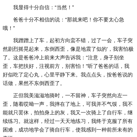
我显得十分自信：“当然！”
爸爸十分不相信的说：“那就来吧！你不要太心急
哦！”
我蹭蹭上了车，起初方向蛮不错，过了一会，车子突
然剧烈摇晃起来，东倒西歪，像是地震了似的'，我害怕极
了。这是爸爸冲上前来大声告诉我：“注意，身子别坐
歪，车把扶好，注视前方，别害怕！"听了爸爸的话，我
好似吃了定心丸，心里平静下来。我点点头，按爸爸说的
话做，果然不东倒西歪了。
正但我美滋滋地骑时，一不留神，车子突然向左一
歪，随着哎呦一声，我摔在了地上，可我并不气馁，我不
能就只罢休，拍拍身上的灰，我又一次骑上了自行车，继
续练习。就这样，经过一天天地练习，我终于克服了所有
困难，成功地学会了骑自行车，使我感到一种前所未有的