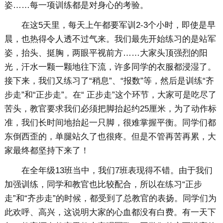
姿……每一项训练都是对身心的考验。
在这5天里，每天上午都要军训2-3个小时，即使是早
晨，也热得令人透不过气来。我们最先开始练习的是站军
姿，抬头、挺胸，两眼平视前方……大家头顶强烈的阳
光，汗水一颗一颗地往下流，许多同学的衣服都浸湿了。
接下来，我们又练习了“稍息”、“报数”等，然后是训练“齐
步走”和“正步走”。在“ 正步走”这个环节，大家可是吃尽了
苦头，教官要求我们必须把脚抬起约25厘米，为了动作标
准，我们长时间地抬起一只脚，很难掌握平衡。同学们都
东倒西歪的，单腿站久了也很疼。但是不管再苦再累，大
家最终都坚持下来了！
在全年级13班当中，我们7班表现得不错。由于我们
加强训练，同学和教官也比较配合，所以在练习“正步
走”和“齐步走”的时候，都受到了总教官的表扬。同学们为
此欢呼、高兴，这说明大家的心血都没有白费。有一天下