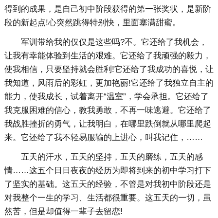
得到的成果，是自己初中阶段获得的第一张奖状，是新阶
段的新起点!心突然跳得特别快，里面塞满甜蜜。
军训带给我的仅仅是这些吗?不。它还给了我机会，
让我有幸能体验到生活的艰难。它还给了我顽强的毅力，
使我相信，只要坚持就会胜利!它还给了我成功的喜悦，让
我知道，风雨后的彩虹，更加艳丽!它还给了我独立自主的
能力，使我成长，试着离开“温室”，学会承担。它还给了
我克服困难的信心，教我勇敢，不再一味逃避。它还给了
我战胜挫折的勇气，让我明白，在哪里跌倒就从哪里爬起
来。它还给了我不轻易服输的上进心，叫我记住，……
五天的汗水，五天的坚持，五天的磨练，五天的感
情……这五个日日夜夜的经历为即将到来的初中学习打下
了坚实的基础。这五天的经验，不管是对我初中阶段还是
对我整个一生的学习、生活都很重要。这五天的一切，虽
然苦，但是却值得一辈子去留恋!