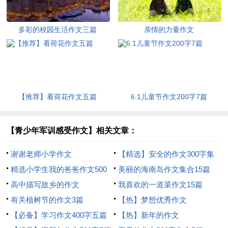
多彩的校园生活作文三篇
亲情的力量作文
【推荐】看荷花作文五篇
6.1儿童节作文200字7篇
【青少年军训感受作文】相关文章：
谢谢老师小学作文
【精选】安全的作文300字集
精选小学生我的爸爸作文500
合10篇
美丽的海南岛作文集合15篇
字3篇
高中描写故乡的作文
我喜欢的一道菜作文15篇
有关植树节的作文3篇
【热】梦想优秀作文
【必备】学习作文400字五篇
【热】新年的作文