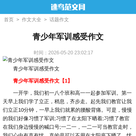
首页
>
作文大全
>
话题作文
青少年军训感受作文
时间：2026-05-20 23:02:17
青少年军训感受作文
青少年军训感受作文【1】
一开学，我们初一八个班和高一一起参加军训。第一
天早上我们学了立正，稍息，齐步走。起先我们教官让我
们立正10分钟，一早上我们就累的腰酸背痛。可是，慢慢
的我们好像习惯了军训;习惯了在太阳下晒着;习惯了教官
在我们身边慢慢的喊口号;一二一，一二一可当教官走时，
我们心中有喜有忧，喜的是可以不用在太阳底下晒了，忧