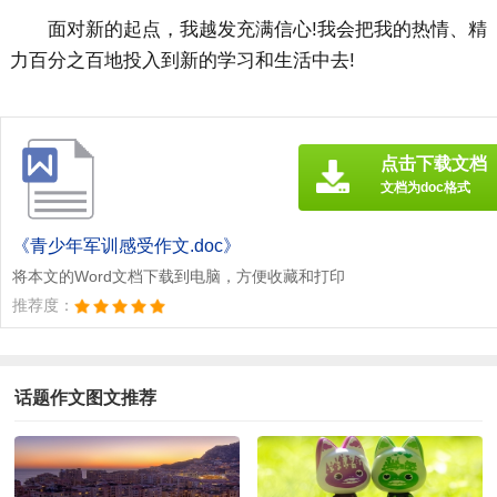
面对新的起点，我越发充满信心!我会把我的热情、精
力百分之百地投入到新的学习和生活中去!
点击下载文档
文档为doc格式
《青少年军训感受作文.doc》
将本文的Word文档下载到电脑，方便收藏和打印
推荐度：
话题作文图文推荐