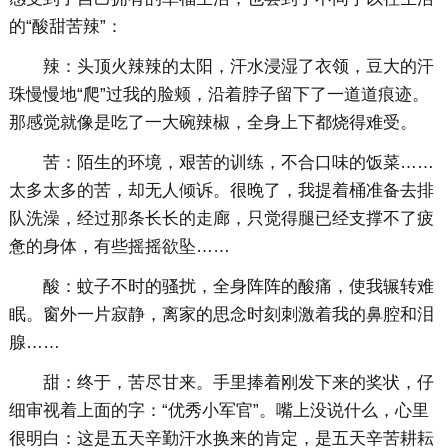
的“酸甜苦辣”：
辣：头顶火辣辣的太阳，汗水浸湿了衣领，豆大的汗
珠慢慢地“爬”过我的脸颊，沿着脖子留下了一道道痕迹。
那感觉就像是吃了一大碗辣椒，全身上下都烧得难受。
苦：陌生的环境，艰苦的训练，不合口味的饭菜……
太多太多的苦，却无人倾诉。很晚了，我提着桶准备去排
队洗澡，经过那条长长的走廊，只觉得腿已经支撑不了疲
惫的身体，有些摇摇欲坠……
酸：蚊子不时的骚扰，全身阵阵的酸痛，使我辗转难
眠。窗外一片寂静，离家的思念时刻刺激着我的鼻腔和泪
腺……
甜：终于，苦尽甘来。手里捧着刚发下来的奖状，仔
细审视着上面的字：“优秀小军官”。嘴上没说什么，心里
很明白：这是五天辛勤汗水换来的肯定，是五天辛苦耕耘