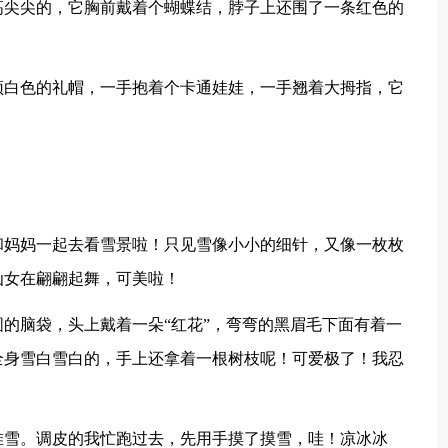
高尖尖的，它胸前戴着个蝴蝶结，脖子上还围了一条红色的
顶白色的礼帽，一手抱着个卡通娃娃，一手翘着大拇指，它
！
和妈妈一起去看雪景啦！只见雪像小小的细针，又像一枚枚
仙女在翩翩起舞，可美啦！
的脑袋，头上戴着一朵“红花”，弯弯的黑眉毛下面有着一
全身雪白雪白的，手上还拿着一根树枝呢！可爱极了！我忍
堆雪。调皮的我忙跑过去，先用手摸了摸雪，哇！凉冰冰