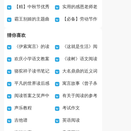
【精】中秋节优秀
实用的感恩老师老
作文推荐
协议书
霸王别姬的主题曲
【必备】劳动节作
作文
师的作文700字集锦10
《当爱已成往事》
文6篇
篇
猜你喜欢
《伊索寓言》的读
《这就是生活》阅
欢庆小学语文教案
《读树》语文阅读
后心得
读答案精选
骆驼祥子读书笔记
大名鼎鼎的近义词
及答案
平凡的世界读后感
寓言故事《曾子杀
400字（通用44篇）
是什么
阅读答案之笑声中
有关于阅读的参考
范文4篇
猪》读后感
声乐教程
考试作文
的雅俗之辨
答案
吉他谱
英语阅读