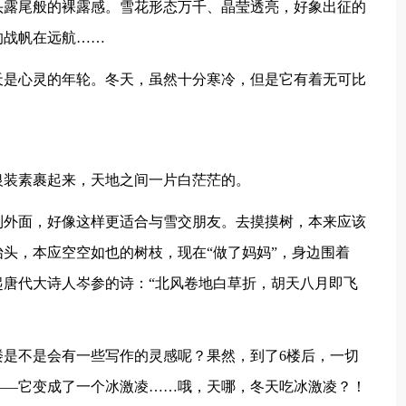
头露尾般的裸露感。雪花形态万千、晶莹透亮，好象出征的
的战帆在远航……
天是心灵的年轮。冬天，虽然十分寒冷，但是它有着无可比
银装素裹起来，天地之间一片白茫茫的。
到外面，好像这样更适合与雪交朋友。去摸摸树，本来应该
头，本应空空如也的树枝，现在“做了妈妈”，身边围着
唐代大诗人岑参的诗：“北风卷地白草折，胡天八月即飞
楼是不是会有一些写作的灵感呢？果然，到了6楼后，一切
——它变成了一个冰激凌……哦，天哪，冬天吃冰激凌？！