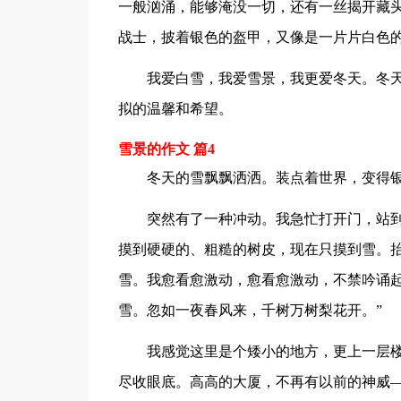
一般汹涌，能够淹没一切，还有一丝揭开藏
战士，披着银色的盔甲，又像是一片片白色
我爱白雪，我爱雪景，我更爱冬天。冬
拟的温馨和希望。
雪景的作文 篇4
冬天的雪飘飘洒洒。装点着世界，变得
突然有了一种冲动。我急忙打开门，站
摸到硬硬的、粗糙的树皮，现在只摸到雪。抬
雪。我愈看愈激动，愈看愈激动，不禁吟诵起
雪。忽如一夜春风来，千树万树梨花开。”
我感觉这里是个矮小的地方，更上一层
尽收眼底。高高的大厦，不再有以前的神威