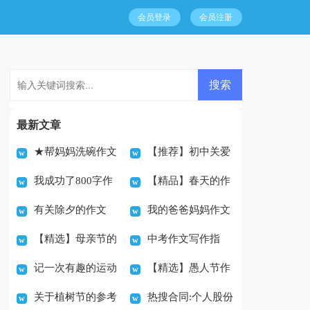
会员登录
会员注册
最新文章
★帮妈妈洗碗作文
【推荐】初中关爱
我成功了800字作
【精品】春天的作
11篇
作文500字4篇
有关除夕的作文
我的爸爸妈妈作文
文
文500字汇总十篇
【精选】母亲节的
中考作文写作指
500字集合八篇
(集合15篇)
记一次有趣的运动
【精选】愚人节作
作文500字集合8篇
导：让作文有新意
关于植树节的参考
热搜合同:个人股份
会英语作文
文900字十篇