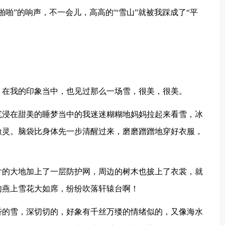
啪”的响声，不一会儿，高高的'“雪山”就被我踩成了“平
。在我的印象当中，也见过那么一场雪，很美，很美。
沉浸在甜美的睡梦当中的我迷迷糊糊地妈妈拉起来看雪，冰
激灵。脑袋比身体先一步清醒过来，磨磨蹭蹭地穿好衣服，
片的大地加上了一层防护网，周边的树木也披上了衣裳，就
句燕上雪花大如席，纷纷吹落轩辕台啊！
昏的雪，深切切的，好象有千丝万缕的情绪似的，又像海水