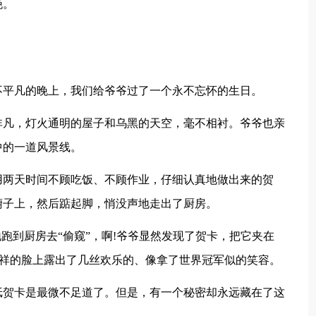
晚。
并不平凡的晚上，我们给爷爷过了一个永不忘怀的生日。
非凡，灯火通明的屋子和乌黑的天空，毫不相衬。爷爷也亲
中的一道风景线。
用两天时间不顾吃饭、不顾作业，仔细认真地做出来的贺
橱子上，然后踮起脚，悄没声地走出了厨房。
跑到厨房去“偷窥”，啊!爷爷显然发现了贺卡，把它夹在
慈祥的脸上露出了几丝欢乐的、像拿了世界冠军似的笑容。
纸贺卡是最微不足道了。但是，有一个秘密却永远藏在了这