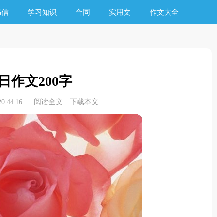
书信
学习知识
合同
实用文
作文大全
日作文200字
阅读全文
下载本文
0:44:16