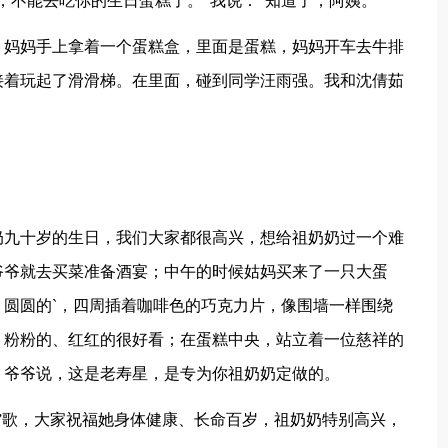
，不能去吃你的生日蛋糕了。”我说：“知道了，阿姨。”
、妈妈手上拿着一个蛋糕盒，里面是蛋糕，妈妈开车去牛排
接着玩起了滑滑梯。在里面，碰到同学汪雨强。我和沈倩茹
奶九十岁的生日，我们大家都很高兴，想给祖奶奶过一个难
爷爷就去买菜准备酒宴；中午的时候姑妈买来了一只大蛋
圆圆的`，四周插着咖啡色的巧克力片，像围墙一样围绕
，粉粉的、红红的很好看；在蛋糕中央，站立着一位慈祥的
。爷爷说，这是老寿星，是专为你祖奶奶定做的。
”歌，大家祝福她身体健康、长命百岁，祖奶奶特别高兴，