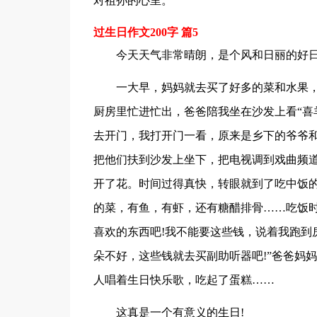
对祖孙的心里。
过生日作文200字 篇5
今天天气非常晴朗，是个风和日丽的好
一大早，妈妈就去买了好多的菜和水果，
厨房里忙进忙出，爸爸陪我坐在沙发上看“喜
去开门，我打开门一看，原来是乡下的爷爷
把他们扶到沙发上坐下，把电视调到戏曲频
开了花。时间过得真快，转眼就到了吃中饭
的菜，有鱼，有虾，还有糖醋排骨……吃饭
喜欢的东西吧!我不能要这些钱，说着我跑到
朵不好，这些钱就去买副助听器吧!”爸爸妈
人唱着生日快乐歌，吃起了蛋糕……
这真是一个有意义的生日!