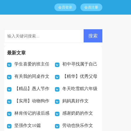
会员登录
会员注册
最新文章
学生喜爱的班主任
初中寻找属于自己
有关我的同桌作文
【精华】优秀父母
事迹材料精选15篇
的天空作文700字
【精品】愚人节作
冬天吃雪糕六年级
七篇
作文合集六篇
【实用】动物狗作
妈妈真好作文
文200字七篇
作文
林肯传记的读后感
感谢奶奶的作文
文锦集7篇
坚强作文10篇
劳动也快乐作文
300字汇编7篇