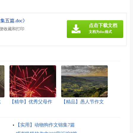
五篇.doc》
点击下载文档
方便收藏和打印
文档为doc格式
七
【精华】优秀父母作
【精品】愚人节作文
文合集六篇
200字七篇
【实用】动物狗作文锦集7篇