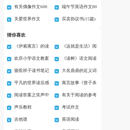
有关偶像作文600
端午节英语作文80
关爱世界作文
买卖协议书(15篇)
字集合七篇
词带翻译
猜你喜欢
《伊索寓言》的读
《这就是生活》阅
欢庆小学语文教案
《读树》语文阅读
后心得
读答案精选
骆驼祥子读书笔记
大名鼎鼎的近义词
及答案
平凡的世界读后感
寓言故事《曾子杀
400字（通用44篇）
是什么
阅读答案之笑声中
有关于阅读的参考
范文4篇
猪》读后感
声乐教程
考试作文
的雅俗之辨
答案
吉他谱
英语阅读