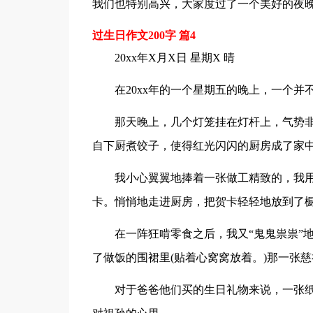
我们也特别高兴，大家度过了一个美好的夜
过生日作文200字 篇4
20xx年X月X日 星期X 晴
在20xx年的一个星期五的晚上，一个
那天晚上，几个灯笼挂在灯杆上，气势
自下厨煮饺子，使得红光闪闪的厨房成了家
我小心翼翼地捧着一张做工精致的，我
卡。悄悄地走进厨房，把贺卡轻轻地放到了
在一阵狂啃零食之后，我又“鬼鬼祟祟”地
了做饭的围裙里(贴着心窝窝放着。)那一张
对于爸爸他们买的生日礼物来说，一张