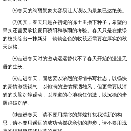
⑹春天的绚丽景象太容易让人误以为景象已达绝美。
⑺其实，春天只是在初绽的冻土里播下种子，希望的
果实还需要承接夏日骄阳和暴雨的考验。春天只是在嫩绿
的枝头绽出一抹新芽，勃勃金色的收获还需要在厚实的秋
天定格。
⑻走进春天时的激动远远替代不了春天开始的漫漫无
语的生长。
⑼走进春天，固然要以浓烈的深情书写壮志，以畅快
的豪情激荡锐气，以饱满的激情挥洒雄风，但更需要以清
醒的头脑沉静躁动，以厚道的心地稳住偏激，以沉稳的步
履踏破沉醉。
⑽走进春天，请不要用缥缈的辉煌打扰我清新的构
思，请不要用遥远的成功动摇我亲切的脚步，请不要用浅