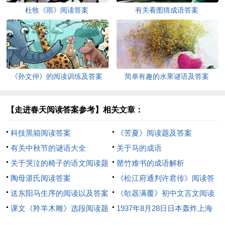
杜牧《雨》阅读答案
有关看图猜成语答案
《孙文仲》的阅读训练及答案
简单有趣的水果谜语及答案
【走进春天阅读答案参考】相关文章：
科技黑箱阅读答案
《苦夏》阅读题及答案
有关中秋节的谜语大全
关于马的成语
关于哭泣的椅子的语文阅读题
罄竹难书的成语解析
答案
陶母湛氏阅读答案
《松江府通判许君传》阅读答
送东阳马生序的阅读以及答案
案及解析附翻译
《欹器满覆》初中文言文阅读
课文《羚羊木雕》选段阅读题
答案
1937年8月28日日本轰炸上海
及答案
火车站资料