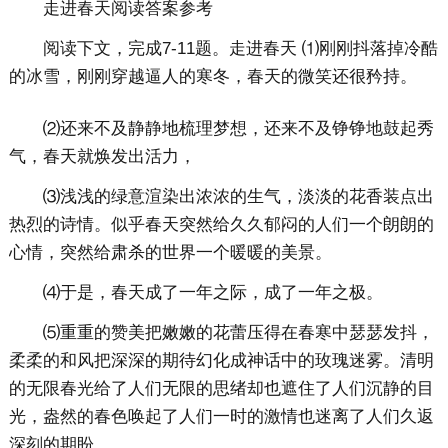
走进春天阅读答案参考
阅读下文，完成7-11题。走进春天 ⑴刚刚抖落掉冷酷
的冰雪，刚刚穿越逼人的寒冬，春天的微笑还很矜持。
⑵还来不及静静地梳理梦想，还来不及铮铮地鼓起秀
气，春天就焕发出活力，
⑶浅浅的绿意渲染出浓浓的生气，淡淡的花香装点出
热烈的诗情。似乎春天突然给久久郁闷的人们一个朗朗的
心情，突然给肃杀的世界一个暖暖的美景。
⑷于是，春天成了一年之际，成了一年之极。
⑸重重的赞美把嫩嫩的花蕾压得在春寒中瑟瑟发抖，
柔柔的和风把深深的期待幻化成神话中的玫瑰迷雾。清明
的无限春光给了人们无限的思绪却也遮住了人们沉静的目
光，盎然的春色唤起了人们一时的激情也迷离了人们久返
深刻的期盼。