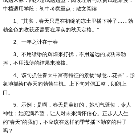
试题来源：同步题试题题型：阅读理解与欣赏试题难度：
中档适用学段：初中考察重点：散文阅读
1、“其实，春天只是在初绽的冻土里播下种子……勃
勃金色的收获还需要在厚实的秋天定格。”
2、一年之计在于春
3、不用缥缈的辉煌来打扰，不用遥远的成功来动
摇，不用浅薄的结果来撩拨。
4、该句抓住春天中富有特征的景物“绿意…花香”，形
象地描绘f“春天的勃勃生机。上下句对偶工整，朗朗上
口。
5、示例：是啊，春天是美好的，她朝气蓬勃，令人
神往；她充满希望，让人对未来满怀信心。正步人人生
的“春天”的我们，不应该在这样的季节播下勤奋的种子
吗？