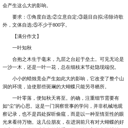
会产生这么大的影响。
要求：①角度自选;②立意自定;③题目自拟;④除诗歌
外，文体自选;⑤不少于800字。
【满分作文】
一叶知秋
合抱之木生于毫末，九层之台起于垒土。可见无论是
一沙一木，还是一叶一花，总在细枝末节处隐现端倪。
小小的蜡烛竟会产生如此大的影响，它改变了整个山
洞的环境，迫使那些斑斓的大蝴蝶只能另寻栖所。
一叶零落，便知秋天将至。的确，注重细节需要有
如“尘”的心思。这是一门洞察世事的学问，并非机械地观
察记录，也不是四处探听偷窥，而是以一种至情至性的眼
光来看待万物。这几位朋友，在进洞前只有对大蝴蝶的好