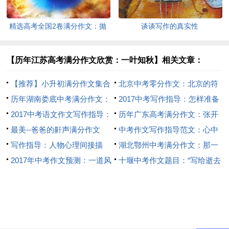
精选高考全国2卷满分作文：抛
谈谈写作的真实性
妻弃子之谜
【历年江苏高考满分作文欣赏：一叶知秋】相关文章：
【推荐】小升初满分作文集合
北京中考零分作文：北京的符
9篇
历年湖南娄底中考满分作文：
号
2017中考写作指导：怎样准备
乐在其中
2017中考语文作文写作指导：
考试作文
历年广东高考满分作文：张开
作文七要素五关键
最美--爸爸的鼾声满分作文
双臂，拥抱自然
中考作文写作指导范文：心中
写作指导：人物心理间接描
欢乐的歌
湖北鄂州中考满分作文：那一
写“四法”
2017年中考作文预测：一道风
幕，真让我感动
十堰中考作文题目：“写给逝去
景线
的-”或难题