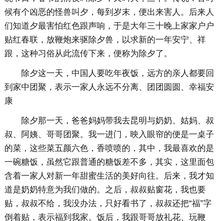
候有个凶恶的怪兽叫夕，每到岁末，便出来害人。后来人
们知道夕最害怕红色跟声响，于是大年三十晚上家家户户
贴红春联，放鞭炮来驱除夕兽，以求新的一年安宁、祥
跟，这种习俗从此流传下来，便称为除夕了。
除夕这一天，中国人要吃年夜饭，远方的亲人都要回
到家中团聚，表示一家人永远不分离、团团圆圆、幸福安
康
除夕那一天，爸爸妈妈带我去昆明与奶奶、姑妈、叔
叔、阿姨、哥哥团聚。我一进门，映入眼帘的便是一桌子
的菜，这些菜五颜六色，香喷喷的，其中，我最喜欢的是
一碗糖饭，虽然它跟普通的糖饭差不多，其实，这里面包
含着一家人对新一年甜蜜生活的美好向往。后来，我才知
道是奶奶特意为我们做的。之后，叔叔贴窗花，我也要
贴，叔叔不给，我没办法，只好看书了，叔叔还把“福”字
倒着贴，表示福到我家。饭后，我跟哥哥放礼花、玩鞭