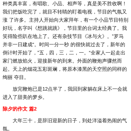
种类真丰富，有唱歌、小品、相声等，真是美不胜收啊！
我们把饭吃完了，就目不转睛的盯着电视，节目的气氛又
涨 了许多。主持人开始向大家拜年，有一个小品节目特别
好玩，名字叫《想跳就跳》，节目里的台词太经典了。我
笑得险些趴在地上了。还有杂技节目《冰与火》。”罗马
并非一日建成“。时间一分一秒 的很快就过去了，新年的
倒计时开始了，”五，四，三，二，一。“全家人一起走出
家门燃放焰火，迎接新年的到来。外面的鞭炮声骤然而
起。天上的烟花五彩斑斓，将原本漆黑的天空照的同样的
绚丽 夺目。
放完鞭炮已是12点半了，我回到家躺在床上不一会就
进入了甜美的梦乡。
除夕的作文 篇2
大年三十，是辞旧迎新的日子，到处洋溢着热闹的气
氛。