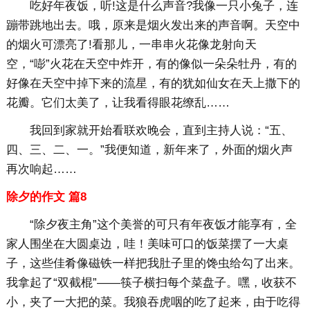
吃好年夜饭，听!这是什么声音?我像一只小兔子，连
蹦带跳地出去。哦，原来是烟火发出来的声音啊。天空中
的烟火可漂亮了!看那儿，一串串火花像龙射向天
空，“嘭”火花在天空中炸开，有的像似一朵朵牡丹，有的
好像在天空中掉下来的流星，有的犹如仙女在天上撒下的
花瓣。它们太美了，让我看得眼花缭乱……
我回到家就开始看联欢晚会，直到主持人说：“五、
四、三、二、一。”我便知道，新年来了，外面的烟火声
再次响起……
除夕的作文 篇8
“除夕夜主角”这个美誉的可只有年夜饭才能享有，全
家人围坐在大圆桌边，哇！美味可口的饭菜摆了一大桌
子，这些佳肴像磁铁一样把我肚子里的馋虫给勾了出来。
我拿起了“双截棍”——筷子横扫每个菜盘子。嘿，收获不
小，夹了一大把的菜。我狼吞虎咽的吃了起来，由于吃得