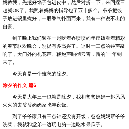
妈教我，先挖好馅子包进皮中，然后对折一下，来回捏三
趟就OK了。我照着妈妈的指导包了五十多个。爷爷把饺
子放进锅里煮好，一股香气扑面而来，我有一种说不出的
自豪。
到了晚上我们聚在一起吃着香喷喷的年夜饭看着精彩
的春节联欢晚会，别提有多高兴了。这时十二点的钟声敲
响了，大门外的礼花声、鞭炮声响彻云霄，新的`一年到
来了。
今天真是一个难忘的除夕。
除夕的作文 篇6
今天是大年三十也就是除夕，我和爸爸妈妈一起风风
火火的去爷爷奶奶家吃年夜饭。
到了爷爷家只有三点钟还没有开饭，爸爸妈妈帮爷爷
洗菜，我就和堂弟一边玩电脑一边吃水果瓜子。