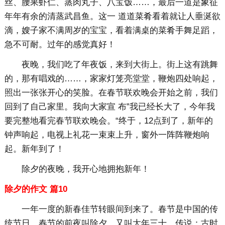
丝、腰果虾仁、蒸肉丸子、八宝饭……，最后一道是象征
年年有余的清蒸武昌鱼。这一 道道菜肴看着就让人垂涎欲
滴，嫂子家不满周岁的宝宝，看着满桌的菜肴手舞足蹈，
急不可耐。过年的感觉真好！
夜晚，我们吃了年夜饭，来到大街上。街上这有跳舞
的，那有唱戏的……，家家灯笼亮堂堂，鞭炮四处响起，
照出一张张开心的笑脸。在春节联欢晚会开始之前，我们
回到了自己家里。我向大家宣 布”我已经长大了，今年我
要完整地看完春节联欢晚会。“终于，12点到了，新年的
钟声响起，电视上礼花一束束上升，窗外一阵阵鞭炮响
起。新年到了！
除夕的夜晚，我开心地拥抱新年！
除夕的作文 篇10
一年一度的新春佳节转眼间到来了。春节是中国的传
统节日，春节的前夜叫除夕，又叫大年三十。传说：古时