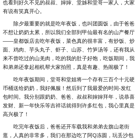
也看到好久不见的叔叔、婶婶、堂姊和堂哥一家人，大家
有说有笑真开心。
除夕最重要的就是吃年夜饭，也叫团圆饭，由于爸爸
不想让奶奶太累，所以我们全部到甲仙最有名的山产餐厅
——皇都饭店去吃年夜饭，菜色真的很丰富，有炒饭、炒
面、鸡肉、芋头丸子、虾子、山苏、竹笋汤等，还有我从
来不曾吃过的山羌肉，吃的我的肚子好饱，吃饭期间，我
和弟弟还拿起相机帮大家拍照，真是有趣、热闹极了！
吃年夜饭期间，堂哥和堂姐将一个存有三百个十元硬
币桶送给奶奶，我好佩服！然后到了我最爱的时间-发红
包时间。我分别跟奶奶、爸爸、叔叔和婶婶拜年，说恭喜
发财、新一年快乐等吉祥话就得到许多红包，我心里真是
高兴极了！
吃完年夜饭后，爸爸还开车载我和弟弟去旗山老街
逛，人真的非常多，我们在那边吃了阿Q冻圆，玩丢沙包