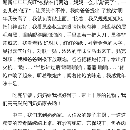
迎新年年年兴旺“被贴在门两边，妈妈一会儿说”高了“，一
会儿说”低了“，让我笑个不停。我向爸爸提出 了挑战”明
年我长高了，我就负责贴上面。“接着，我又规规矩矩地
把门神贴好，我看见秦叔宝的眼睛炯炯有神，尉迟恭的眉
毛粗黑，眼睛瞪得圆溜溜的，手里拿着一把大刀，显得非
常威武。我看着贴 好对联，红红的纸，衬着金色的大字，
显得喜气洋洋。对联一贴，浓浓的年味立马出来了。贴完
对联，我和爸爸到楼下放鞭炮。爸爸把鞭炮打开，拿出打
火机，”嗞……“半秒钟过后”噼噼啪啪，噼噼 啪啪……“鞭
炮声响了起来。听着鞭炮声，闻着鞭炮的味道，我感觉年
味十足。
吃完早饭，妈妈给我梳好辫子，带上丰厚的礼物，我
们高高兴兴回奶奶家去哟！
中午，我们来到奶奶家。大伯家的嫂子主厨，一道道
精美的菜肴陆续端上桌。有炒杏鲍菇、宫保鸡丁、鱼香肉