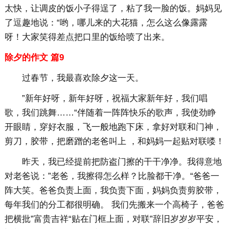
太快，让调皮的饭小子得逞了，粘了我一脸的饭。妈妈见
了逗趣地说：“哟，哪儿来的大花猫，怎么这么像露露
呀！大家笑得差点把口里的饭给喷了出来。
除夕的作文 篇9
过春节，我最喜欢除夕这一天。
”新年好呀，新年好呀，祝福大家新年好，我们唱
歌，我们跳舞……“伴随着一阵阵快乐的歌声，我使劲睁
开眼睛，穿好衣服，飞一般地跑下床，拿好对联和门神，
剪刀，胶带，把磨蹭的老爸叫上 ，和妈妈一起贴对联喽！
昨天，我已经提前把防盗门擦的干干净净。我得意地
对老爸说：”老爸，我擦得怎么样？比脸都干净。“爸爸一
阵大笑。爸爸负责上面，我负责下面，妈妈负责剪胶带，
每年我们的分工都很明确。 我们先搬来一个高椅子，爸爸
把横批”富贵吉祥“贴在门框上面，对联”辞旧岁岁岁平安，