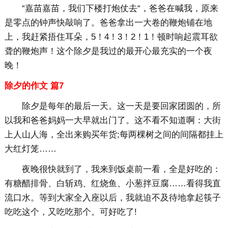
“嘉苗嘉苗，我们下楼打炮仗去“，爸爸在喊我，原来
是零点的钟声快敲响了。爸爸拿出一大卷的鞭炮铺在地
上，我赶紧捂住耳朵，5！4！3！2！1！顿时响起震耳欲
聋的鞭炮声！这个除夕是我过的最开心最充实的一个夜
晚！
除夕的作文 篇7
除夕是每年的最后一天。这一天是要回家团圆的，所
以我和爸爸妈妈一大早就出门了。这不看不知道啊：大街
上人山人海，全出来购买年货;每两棵树之间的间隔都挂上
大红灯笼……
夜晚很快就到了，我来到饭桌前一看，全是好吃的：
有糖醋排骨、白斩鸡、红烧鱼、小葱拌豆腐……看得我直
流口水。等到大家全入座以后，我就迫不及待地拿起筷子
吃吃这个，又吃吃那个。可好吃了!