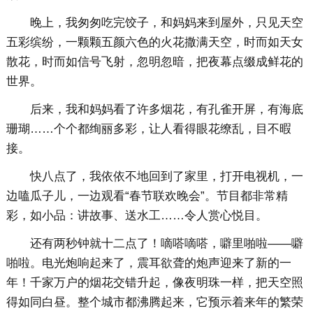
晚上，我匆匆吃完饺子，和妈妈来到屋外，只见天空
五彩缤纷，一颗颗五颜六色的火花撒满天空，时而如天女
散花，时而如信号飞射，忽明忽暗，把夜幕点缀成鲜花的
世界。
后来，我和妈妈看了许多烟花，有孔雀开屏，有海底
珊瑚……个个都绚丽多彩，让人看得眼花缭乱，目不暇
接。
快八点了，我依依不地回到了家里，打开电视机，一
边嗑瓜子儿，一边观看“春节联欢晚会”。节目都非常精
彩，如小品：讲故事、送水工……令人赏心悦目。
还有两秒钟就十二点了！嘀嗒嘀嗒，噼里啪啦――噼
啪啦。电光炮响起来了，震耳欲聋的炮声迎来了新的一
年！千家万户的烟花交错升起，像夜明珠一样，把天空照
得如同白昼。整个城市都沸腾起来，它预示着来年的繁荣