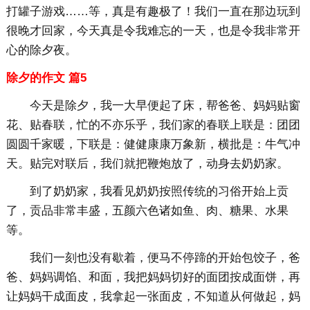
打罐子游戏……等，真是有趣极了！我们一直在那边玩到
很晚才回家，今天真是令我难忘的一天，也是令我非常开
心的除夕夜。
除夕的作文 篇5
今天是除夕，我一大早便起了床，帮爸爸、妈妈贴窗
花、贴春联，忙的不亦乐乎，我们家的春联上联是：团团
圆圆千家暖，下联是：健健康康万象新，横批是：牛气冲
天。贴完对联后，我们就把鞭炮放了，动身去奶奶家。
到了奶奶家，我看见奶奶按照传统的习俗开始上贡
了，贡品非常丰盛，五颜六色诸如鱼、肉、糖果、水果
等。
我们一刻也没有歇着，便马不停蹄的开始包饺子，爸
爸、妈妈调馅、和面，我把妈妈切好的面团按成面饼，再
让妈妈干成面皮，我拿起一张面皮，不知道从何做起，妈