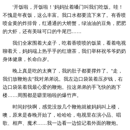
‘开饭啦，开饭啦！‘妈妈扯着嗓门叫我们吃饭。哇！
不愧是年夜饭，这么丰富。我口水都要流下来了。有香喷
喷金黄的炸排骨，红通通的大螃蟹，绿油油的豆角，肥肥
的大虾，还有美味可口的牛尾巴……
我们全家围着大桌子，吃着香喷喷的饭菜，看着电视
聊着天，妈妈端上热乎乎的红塘茶，我们举杯祝爷爷奶奶
身体健康，长命白岁。
晚上真是吃的太爽了，我的肚子都要撑炸了。“走，
我们放鞭炮去“我对弟弟说。我左边口袋装着压岁钱，右
边口袋装着我最心爱的鞭炮。拉这弟弟的手飞快的跑下
楼……周围都是噼里啪啦的爆竹声。
时间好快啊，感觉没放几个鞭炮就被妈妈叫上楼，
噢，原来是春晚开始了，哈哈哈，电视里在演小品、唱
歌、相声、魔术……我一边看一边惦记着外面的鞭炮。