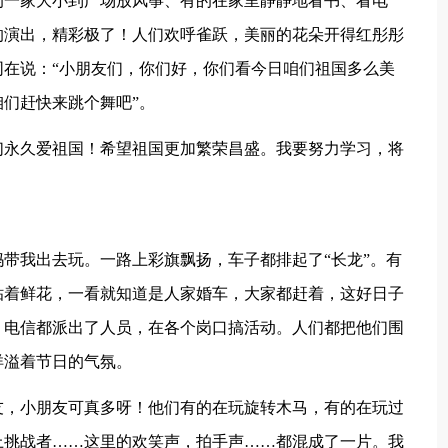
的一家大小到广场放风筝、有的在家里静静地看书、看电
的演出，精彩极了！人们欢呼雀跃，美丽的花朵开得红彤彤
在说：“小朋友们，你们好，你们看今日咱们祖国多么美
们赶快来跳个舞吧”。
们永久爱祖国！希望祖国更加繁荣昌盛。我要努力学习，将
带我出去玩。一路上彩旗飘扬，车子都排起了“长龙”。有
贴着鲜花，一看就知道是人家婚车，大家都赶着，这好日子
，电信都派出了人员，在各个岗口搞活动。人们都把他们围
洋溢着节日的气氛。
友，小朋友可真多呀！他们有的在玩旋转木马，有的在玩过
上挑战者……这里的欢笑声，拍手声……都混成了一片。我