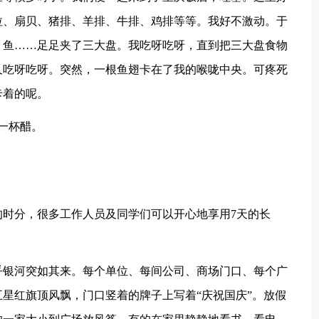
拉、扇贝、猪排、羊排、牛排、鸡排等等。我好不激动。于
、鱼……足足夹了三大盘。我吃呀吃呀，直到把三大盘食物
又吃呀吃呀。突然，一根鱼翅卡在了我的喉咙中央。可疼死
卡着的呢。
一杯醋。
的时分，很多工作人员及同学们可以开心地享用7天的长
乎银河突如其来。每个单位、每间公司、商场门口、每个广
星红旗顶风飘，门口竖着的牌子上写着“庆祝国庆”。放假