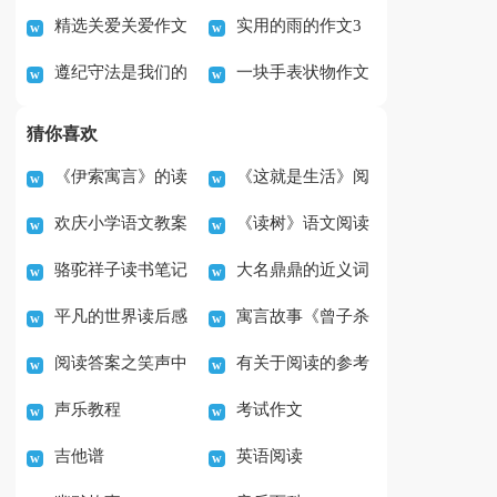
精选关爱关爱作文
实用的雨的作文3
作文
的作文
遵纪守法是我们的
一块手表状物作文
600字合集7篇
篇
责任六年级作文
猜你喜欢
《伊索寓言》的读
《这就是生活》阅
欢庆小学语文教案
《读树》语文阅读
后心得
读答案精选
骆驼祥子读书笔记
大名鼎鼎的近义词
及答案
平凡的世界读后感
寓言故事《曾子杀
400字（通用44篇）
是什么
阅读答案之笑声中
有关于阅读的参考
范文4篇
猪》读后感
声乐教程
考试作文
的雅俗之辨
答案
吉他谱
英语阅读