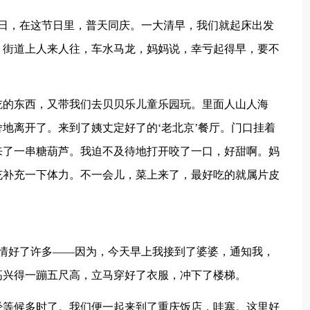
的生日，在这节日里，普天同庆。一大清早，我们就起床出发
，街道上人来人往，车水马龙，妈妈说，幸亏起得早，要不
吃的东西，又带我们去贝贝乐儿童乐园玩。里面人山人海
地离开了。来到了姨丈定好了的‘老北京’餐厅。门口挂着
来了一串糖葫芦。我迫不及待地打开咬了一口，好甜啊。妈
充补充一下体力。不一会儿，菜上来了，最好吃的就属片皮
。
心情好了许多――因为，今天早上我接到了婆婆，通知我，
高兴得一蹦五尺高，立马穿好了衣服，冲下了楼梯。
经等候多时了。我们便一起来到了重庆饭店，哇塞。这里好