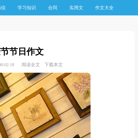
书信
学习知识
合同
实用文
作文大全
庆节节日作文
阅读全文
下载本文
0:02:18