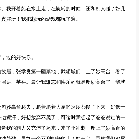
客。我开着船在水上走，在旋转的时候，还和别人碰了好几
，真好玩！我把想玩的游戏都玩了遍。
里，过的好快乐。
的故居，张学良第一幽禁地，武领城们，上了妙高台，看了
千层饼、芋头。最让我难忘和快乐的就是爬妙高台了，我就
赶向妙高台爬去，爬着爬着大家的速度都慢了下来，好像一
一边擦汗，好想放弃不爬了，可这时我想起了爸爸说过的一
感觉我的精力又充沛了起来，来了个冲刺，爬上了妙高台的
加油鼓劲，最终一个不剩的都爬上了妙高台，虽然我们都累