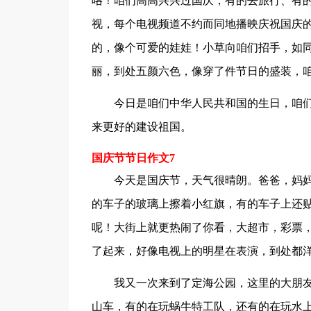
咯！咱们高高兴兴过国庆，有的去旅行、有
视，每个电视频道不约而同地播映庆祝国庆
的，像个可爱的娃娃！小草向咱们招手，如同
丽，到处五颜六色，像穿了件节日的盛装，咱
今日是咱们中华人民共和国的生日，咱
来更好的建设祖国。
国庆节节日作文7
今天是国庆节，天气很晴朗。爸爸，妈妈
的车子的玻璃上擦着小红旗，有的车子上还
呢！大街上就更热闹了你看，大超市，彩票
了起来，好像电视上的明星在表演，到处都
我又一次来到了定海公园，这里的大朋
山车，有的在玩蜗牛特工队，还有的在玩水