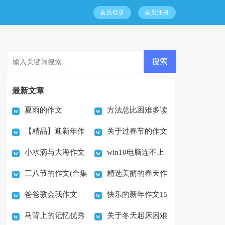
会员登录
会员注册
最新文章
夏雨的作文
方法总比困难多读
【精品】迎新年作
关于过春节的作文
书的心得体会
小水滴与大海作文
win10电脑连不上
文600字5篇
300字合集8篇
三八节的作文(合集
精选美丽的春天作
通用15篇
wifi热点怎么办
爸爸教会我作文
快乐的新年作文15
15篇)
文400字集合7篇
马背上的记忆优秀
关于冬天起床困难
篇