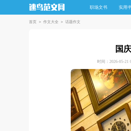
职场文书
实用
首页
作文大全
话题作文
>
>
国
时间：2026-05-21 0