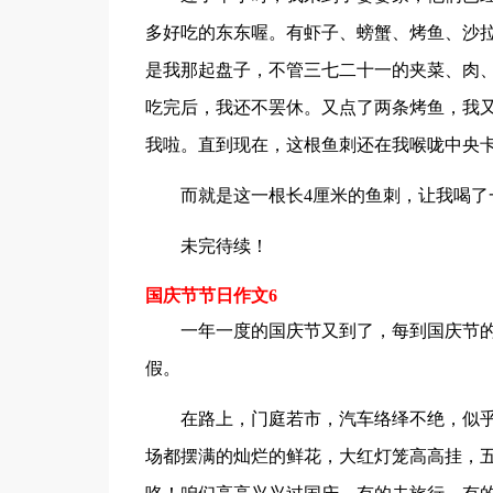
多好吃的东东喔。有虾子、螃蟹、烤鱼、沙
是我那起盘子，不管三七二十一的夹菜、肉
吃完后，我还不罢休。又点了两条烤鱼，我
我啦。直到现在，这根鱼刺还在我喉咙中央
而就是这一根长4厘米的鱼刺，让我喝了
未完待续！
国庆节节日作文6
一年一度的国庆节又到了，每到国庆节
假。
在路上，门庭若市，汽车络绎不绝，似
场都摆满的灿烂的鲜花，大红灯笼高高挂，五