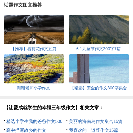
话题作文图文推荐
【推荐】看荷花作文五篇
6.1儿童节作文200字7篇
谢谢老师小学作文
【精选】安全的作文300字集合
10篇
【让爱成就学生的幸福三年级作文】相关文章：
精选小学生我的爸爸作文500
美丽的海南岛作文集合15篇
字3篇
高中描写故乡的作文
我喜欢的一道菜作文15篇