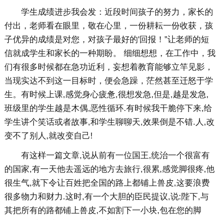
学生成绩进步我会发：近段时间孩子的努力，家长的
付出，老师看在眼里，敬在心里，一份耕耘一份收获，孩
子优异的成绩是对您，对孩子最好的'回报！”让老师的短
信就成学生和家长的一种期盼。 细细想想，在工作中，我
们有很多时候都在急功近利，妄想着教育能够立竿见影，
当现实达不到这一目标时，便会急躁，茫然甚至迁怒于学
生。有时候上课,感觉身心疲惫,很想发急,但是,越是发急,
班级里的学生越是木偶,恶性循环.有时候我干脆停下来,给
学生讲个笑话或者故事,和学生聊聊天,效果倒是不错.人,改
变不了别人,就改变自己!
有这样一篇文章,说从前有一位国王,统治一个很富有
的国家,有一天他去遥远的地方去旅行,很累,感觉脚很疼,他
很生气,就下令让百姓把全国的路上都铺上兽皮,这要浪费
很多物力和财力.这时,有一个大胆的臣民提议,说:陛下,与
其把所有的路都铺上兽皮,不如割下一小块,包在您的脚