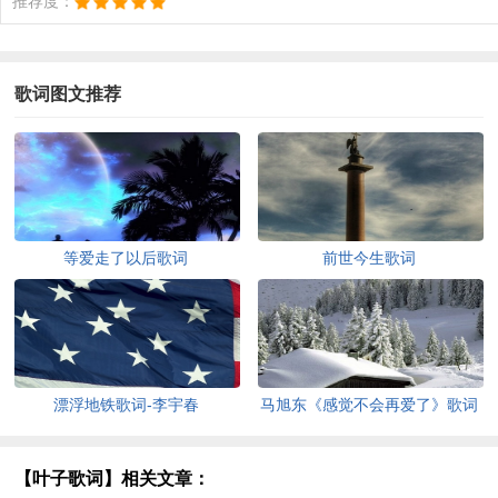
推荐度：
歌词图文推荐
等爱走了以后歌词
前世今生歌词
漂浮地铁歌词-李宇春
马旭东《感觉不会再爱了》歌词
【叶子歌词】相关文章：