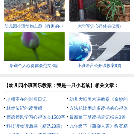
幼儿园小班动物主题《有趣的小
大学军训心得体会(2篇)
动物》教案
培训个人心得体会范文3篇
小班语言公开课教案9篇
【幼儿园小班音乐教案：我是一只小老鼠】相关文章：
老师不在的时候日记
幼儿大班美术课教案《奇妙的
林肯传记的读后感
颜色》
方法总比困难多读书的心得体
师德师风学习心得体会1500字
会
最新狼王梦读书笔记精选3篇
「精品」
科技读物读后感（精选23篇）
九年级下《蒲柳人家》教案精