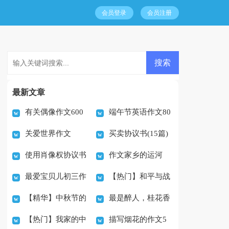
会员登录
会员注册
最新文章
有关偶像作文600
端午节英语作文80
关爱世界作文
买卖协议书(15篇)
字集合七篇
词带翻译
使用肖像权协议书
作文家乡的运河
最爱宝贝儿初三作
【热门】和平与战
【精华】中秋节的
最是醉人，桂花香
文
争作文300字5篇
【热门】我家的中
描写烟花的作文5
作文300字10篇
作文