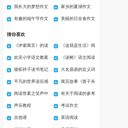
我长大的梦想作文
家乡的夏湖作文
秋节作文
篇
有趣的端午节作文
美丽的日全食作文
3篇
(集锦10篇)
猜你喜欢
《伊索寓言》的读
《这就是生活》阅
欢庆小学语文教案
《读树》语文阅读
后心得
读答案精选
骆驼祥子读书笔记
大名鼎鼎的近义词
及答案
平凡的世界读后感
寓言故事《曾子杀
400字（通用44篇）
是什么
阅读答案之笑声中
有关于阅读的参考
范文4篇
猪》读后感
声乐教程
考试作文
的雅俗之辨
答案
吉他谱
英语阅读